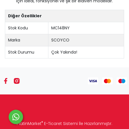
için ideal, fonksiyonel ve şık bir eldiven modelidir.
Diğer Özellikler
Stok Kodu
MC148NY
Marka
SCOYCO
Stok Durumu
Çok Yakında!
®
PlatinMarket
E-Ticaret Sistemi
İle Hazırlanmıştır.