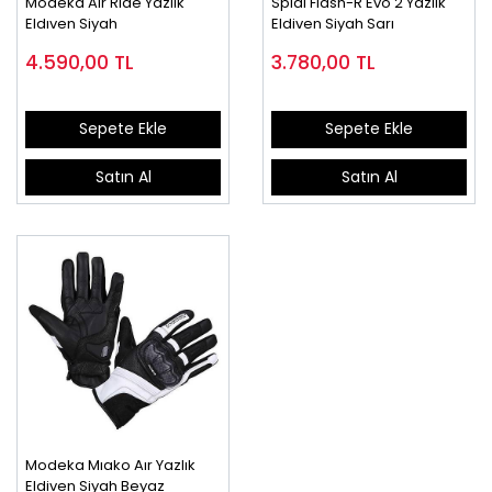
Modeka Aır Rıde Yazlık
Spıdı Flash-R Evo 2 Yazlık
Eldıven Siyah
Eldiven Siyah Sarı
4.590,00
TL
3.780,00
TL
Sepete Ekle
Sepete Ekle
Satın Al
Satın Al
Modeka Mıako Aır Yazlık
Eldiven Siyah Beyaz