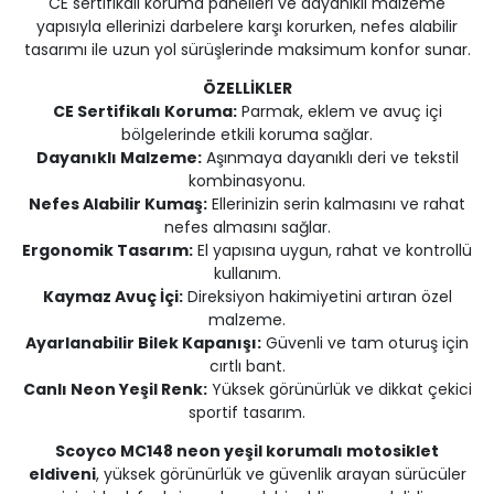
CE sertifikalı koruma panelleri ve dayanıklı malzeme
yapısıyla ellerinizi darbelere karşı korurken, nefes alabilir
tasarımı ile uzun yol sürüşlerinde maksimum konfor sunar.
ÖZELLİKLER
CE Sertifikalı Koruma:
Parmak, eklem ve avuç içi
bölgelerinde etkili koruma sağlar.
Dayanıklı Malzeme:
Aşınmaya dayanıklı deri ve tekstil
kombinasyonu.
Nefes Alabilir Kumaş:
Ellerinizin serin kalmasını ve rahat
nefes almasını sağlar.
Ergonomik Tasarım:
El yapısına uygun, rahat ve kontrollü
kullanım.
Kaymaz Avuç İçi:
Direksiyon hakimiyetini artıran özel
malzeme.
Ayarlanabilir Bilek Kapanışı:
Güvenli ve tam oturuş için
cırtlı bant.
Canlı Neon Yeşil Renk:
Yüksek görünürlük ve dikkat çekici
sportif tasarım.
Scoyco MC148 neon yeşil korumalı motosiklet
eldiveni
, yüksek görünürlük ve güvenlik arayan sürücüler