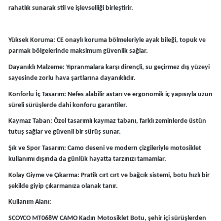
rahatlık sunarak stil ve işlevselliği birleştirir.
Yüksek Koruma: CE onaylı koruma bölmeleriyle ayak bileği, topuk ve
parmak bölgelerinde maksimum güvenlik sağlar.
Dayanıklı Malzeme: Yıpranmalara karşı dirençli, su geçirmez dış yüzeyi
sayesinde zorlu hava şartlarına dayanıklıdır.
Konforlu İç Tasarım: Nefes alabilir astarı ve ergonomik iç yapısıyla uzun
süreli sürüşlerde dahi konforu garantiler.
Kaymaz Taban: Özel tasarımlı kaymaz tabanı, farklı zeminlerde üstün
tutuş sağlar ve güvenli bir sürüş sunar.
Şık ve Spor Tasarım: Camo deseni ve modern çizgileriyle motosiklet
kullanımı dışında da günlük hayatta tarzınızı tamamlar.
Kolay Giyme ve Çıkarma: Pratik cırt cırt ve bağcık sistemi, botu hızlı bir
şekilde giyip çıkarmanıza olanak tanır.
Kullanım Alanı:
SCOYCO MT068W CAMO Kadın Motosiklet Botu, şehir içi sürüşlerden