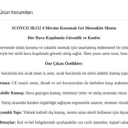
Ürün Yorumları
SCOYCO JK152 4 Mevsim Korumalı Gri Motosiklet Montu
Her Hava Koşulunda Güvenlik ve Konfor
imde üstün koruma ve rahatlık sunmak için tasarlanmış mükemmel bir üründür
riyle her türlü hava koşulunda güvenli sürüş sağlar. Hem yazın serin tutar, hem k
Öne Çıkan Özellikler:
havalarda sizi sıcak tutan iç astar, sıcak havalarda ise nefes alabilir kumaş ya
oruma:
CE onaylı omuz, dirsek ve sırt koruyucuları ile darbelere karşı maksim
labilir Kumaş:
Hava geçirgen kumaş, terlemeyi önler ve sürüş sırasında vücut ı
:
Sürüş sırasında hareket özgürlüğü sağlayan ergonomik tasarım, montun vücuda
yanıklı Yapı:
Yüksek kaliteli dış kumaş, montu uzun süreli kullanım için dayanı
Detaylar:
Kol ve bel bölgelerinde ayarlanabilir cırt cırtlı sistemler, kişisel raha