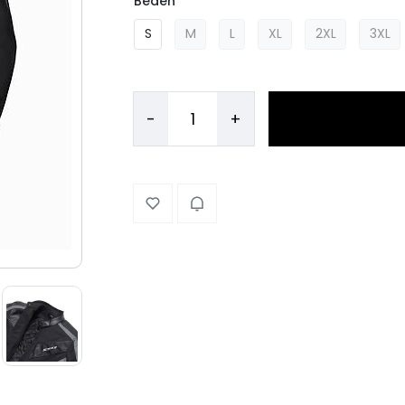
Beden
S
M
L
XL
2XL
3XL
-
+