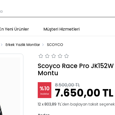
En Yeni Ürünler
Müşteri Hizmetleri
Erkek Yazlık Montlar
SCOYCO
Scoyco Race Pro JK152W 
Montu
8.500,00 TL
%10
7.650,00 TL
İNDİRİM
803,89 TL
'den başlayan taksit seçenekl