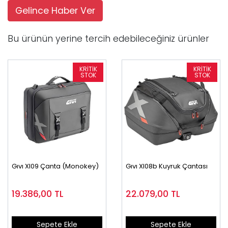
Gelince Haber Ver
Bu ürünün yerine tercih edebileceğiniz ürünler
Gıvı Xl09 Çanta (Monokey)
Gıvı Xl08b Kuyruk Çantası
19.386,00
TL
22.079,00
TL
Sepete Ekle
Sepete Ekle