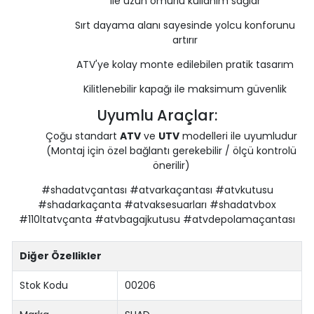
ile uzun ömürlü kullanım sağlar
Sırt dayama alanı sayesinde yolcu konforunu
artırır
ATV'ye kolay monte edilebilen pratik tasarım
Kilitlenebilir kapağı ile maksimum güvenlik
Uyumlu Araçlar:
Çoğu standart
ATV
ve
UTV
modelleri ile uyumludur
(Montaj için özel bağlantı gerekebilir / ölçü kontrolü
önerilir)
#shadatvçantası #atvarkaçantası #atvkutusu
#shadarkaçanta #atvaksesuarları #shadatvbox
#110ltatvçanta #atvbagajkutusu #atvdepolamaçantası
Diğer Özellikler
Stok Kodu
00206