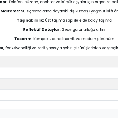
Yapı:
Telefon, cüzdan, anahtar ve küçük eşyalar için organize edile
Malzeme:
Su sıçramalarına dayanıklı dış kumaş (yağmur kılıfı öne
Taşınabilirlik:
Üst taşıma sapı ile elde kolay taşıma
Reflektif Detaylar:
Gece görünürlüğü artırır
Tasarım:
Kompakt, aerodinamik ve modern görünüm
sı
, fonksiyonelliği ve zarif yapısıyla şehir içi sürüşlerinizin vazgeç