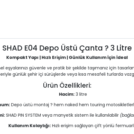
SHAD E04 Depo Üstü Çanta ? 3 Litre
Kompakt Yapı | Hızlı Erişim | Günlük Kullanım İçin İdeal
l eşyalarınızı güvenle ve pratik bir şekilde taşımanız için tasarla
riyle günlük şehir içi sürüşlerde veya kısa mesafeli turlarda vazg
Ürün Özellikleri:
Hacim:
3 litre
num:
Depo üstü montaj ? hem naked hem touring motosikletler
mi:
SHAD PIN SYSTEM veya manyetik sistem ile kullanılabilir
(bağlan
Kullanım Kolaylığı:
Hızlı erişim sağlayan çift yönlü fermuarl