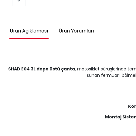
Ürün Açıklaması
Ürün Yorumları
SHAD E04 3L depo üstü çanta
, motosiklet sürüşlerinde teme
sunan fermuarlı bölmele
Ko
Montaj Siste