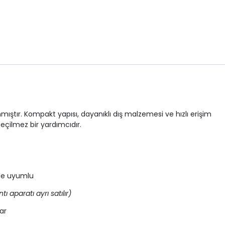
nmıştır. Kompakt yapısı, dayanıklı dış malzemesi ve hızlı erişim
eçilmez bir yardımcıdır.
le uyumlu
tı aparatı ayrı satılır)
ar