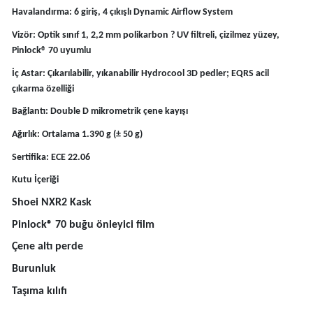
Havalandırma: 6 giriş, 4 çıkışlı Dynamic Airflow System
Vizör: Optik sınıf 1, 2,2 mm polikarbon ? UV filtreli, çizilmez yüzey,
Pinlock® 70 uyumlu
İç Astar: Çıkarılabilir, yıkanabilir Hydrocool 3D pedler; EQRS acil
çıkarma özelliği
Bağlantı: Double D mikrometrik çene kayışı
Ağırlık: Ortalama 1.390 g (± 50 g)
Sertifika: ECE 22.06
Kutu İçeriği
Shoei NXR2 Kask
Pinlock® 70 buğu önleyici film
Çene altı perde
Burunluk
Taşıma kılıfı