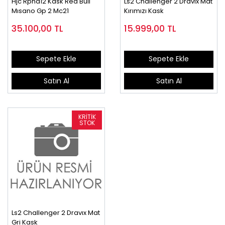
Hjc Rpha12 Kask Red Bull
Ls2 Challenger 2 Dravıx Mat
Mısano Gp 2 Mc21
Kırımızı Kask
35.100,00
TL
15.999,00
TL
Sepete Ekle
Sepete Ekle
Satın Al
Satın Al
Ls2 Challenger 2 Dravıx Mat
Gri Kask