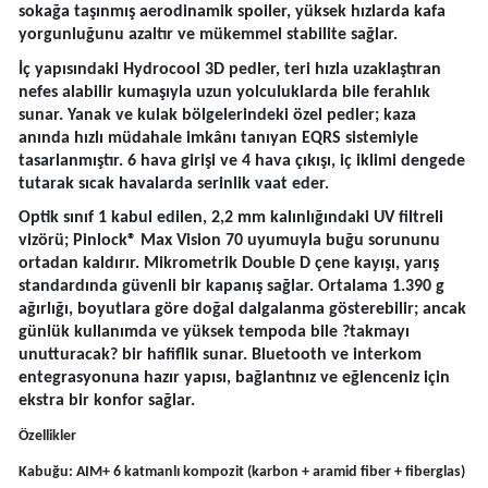
sokağa taşınmış aerodinamik spoiler, yüksek hızlarda kafa
yorgunluğunu azaltır ve mükemmel stabilite sağlar.
İç yapısındaki Hydrocool 3D pedler, teri hızla uzaklaştıran
nefes alabilir kumaşıyla uzun yolculuklarda bile ferahlık
sunar. Yanak ve kulak bölgelerindeki özel pedler; kaza
anında hızlı müdahale imkânı tanıyan EQRS sistemiyle
tasarlanmıştır. 6 hava girişi ve 4 hava çıkışı, iç iklimi dengede
tutarak sıcak havalarda serinlik vaat eder.
Optik sınıf 1 kabul edilen, 2,2 mm kalınlığındaki UV filtreli
vizörü; Pinlock® Max Vision 70 uyumuyla buğu sorununu
ortadan kaldırır. Mikrometrik Double D çene kayışı, yarış
standardında güvenli bir kapanış sağlar. Ortalama 1.390 g
ağırlığı, boyutlara göre doğal dalgalanma gösterebilir; ancak
günlük kullanımda ve yüksek tempoda bile ?takmayı
unutturacak? bir hafiflik sunar. Bluetooth ve interkom
entegrasyonuna hazır yapısı, bağlantınız ve eğlenceniz için
ekstra bir konfor sağlar.
Özellikler
Kabuğu: AIM+ 6 katmanlı kompozit (karbon + aramid fiber + fiberglas)