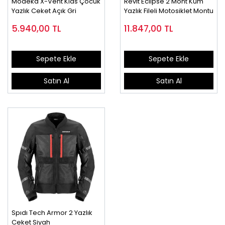
Modeka X-Vent Kıds Çocuk
Revıt Eclıpse 2 Mont Kum
Yazlık Ceket Açık Gri
Yazlık Fileli Motosiklet Montu
5.940,00
TL
11.847,00
TL
Sepete Ekle
Sepete Ekle
Satın Al
Satın Al
Spıdı Tech Armor 2 Yazlık
Ceket Siyah