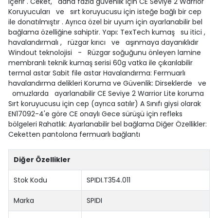
içerir . Ceket, daha fazla güvenlik için CE Seviye 2 Warrior
Koruyucuları ve sırt koruyucusu için isteğe bağlı bir cep
ile donatılmıştır . Ayrıca özel bir uyum için ayarlanabilir bel
bağlama özelliğine sahiptir. Yapı: TexTech kumaş su itici ,
havalandırmalı , rüzgar kırıcı ve aşınmaya dayanıklıdır
Windout teknolojisi - Rüzgar soğuğunu önleyen lamine
membranlı teknik kumaş serisi 60g vatka ile çıkarılabilir
termal astar Sabit file astar Havalandırma: Fermuarlı
havalandırma delikleri Koruma ve Güvenlik: Dirseklerde ve
omuzlarda ayarlanabilir CE Seviye 2 Warrior Lite koruma
Sırt koruyucusu için cep (ayrıca satılır) A Sınıfı giysi olarak
EN17092-4'e göre CE onaylı Gece sürüşü için refleks
bölgeleri Rahatlık: Ayarlanabilir bel bağlama Diğer Özellikler:
Ceketten pantolona fermuarlı bağlantı
Diğer Özellikler
Stok Kodu
SPIDI.T354.011
Marka
SPIDI