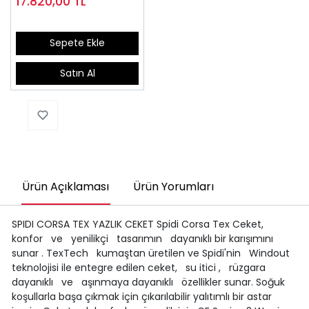
17.820,00
TL
Sepete Ekle
Satın Al
Ürün Açıklaması
Ürün Yorumları
SPIDI CORSA TEX YAZLIK CEKET Spidi Corsa Tex Ceket,
konfor ve yenilikçi tasarımın dayanıklı bir karışımını
sunar . TexTech kumaştan üretilen ve Spidi'nin Windout
teknolojisi ile entegre edilen ceket, su itici , rüzgara
dayanıklı ve aşınmaya dayanıklı özellikler sunar. Soğuk
koşullarla başa çıkmak için çıkarılabilir yalıtımlı bir astar