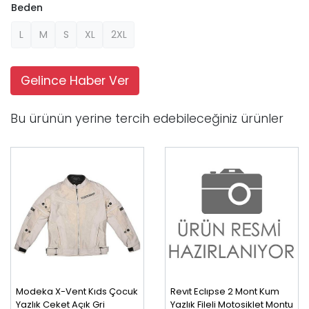
Beden
L
M
S
XL
2XL
Gelince Haber Ver
Bu ürünün yerine tercih edebileceğiniz ürünler
Modeka X-Vent Kıds Çocuk
Revıt Eclıpse 2 Mont Kum
Yazlık Ceket Açık Gri
Yazlık Fileli Motosiklet Montu