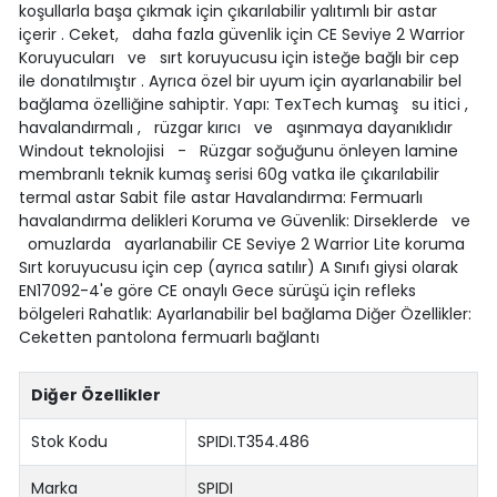
koşullarla başa çıkmak için çıkarılabilir yalıtımlı bir astar
içerir . Ceket, daha fazla güvenlik için CE Seviye 2 Warrior
Koruyucuları ve sırt koruyucusu için isteğe bağlı bir cep
ile donatılmıştır . Ayrıca özel bir uyum için ayarlanabilir bel
bağlama özelliğine sahiptir. Yapı: TexTech kumaş su itici ,
havalandırmalı , rüzgar kırıcı ve aşınmaya dayanıklıdır
Windout teknolojisi - Rüzgar soğuğunu önleyen lamine
membranlı teknik kumaş serisi 60g vatka ile çıkarılabilir
termal astar Sabit file astar Havalandırma: Fermuarlı
havalandırma delikleri Koruma ve Güvenlik: Dirseklerde ve
omuzlarda ayarlanabilir CE Seviye 2 Warrior Lite koruma
Sırt koruyucusu için cep (ayrıca satılır) A Sınıfı giysi olarak
EN17092-4'e göre CE onaylı Gece sürüşü için refleks
bölgeleri Rahatlık: Ayarlanabilir bel bağlama Diğer Özellikler:
Ceketten pantolona fermuarlı bağlantı
Diğer Özellikler
Stok Kodu
SPIDI.T354.486
Marka
SPIDI