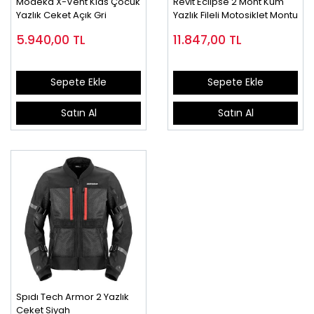
Modeka X-Vent Kıds Çocuk
Revıt Eclıpse 2 Mont Kum
Yazlık Ceket Açık Gri
Yazlık Fileli Motosiklet Montu
5.940,00
TL
11.847,00
TL
Sepete Ekle
Sepete Ekle
Satın Al
Satın Al
Spıdı Tech Armor 2 Yazlık
Ceket Siyah