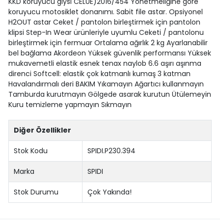
KKD koruyucu giysi CELUE)2016/454 Yönetmeliğine göre
koruyucu motosiklet donanımı. Sabit file astar. Opsiyonel
H2OUT astar Ceket / pantolon birleştirmek için pantolon
klipsi Step-In Wear ürünleriyle uyumlu Ceketi / pantolonu
birleştirmek için fermuar Ortalama ağırlık 2 kg Ayarlanabilir
bel bağlama Akordeon Yüksek güvenlik performansı Yüksek
mukavemetli elastik esnek tenax naylob 6.6 aşırı aşınma
direnci Softcell: elastik çok katmanlı kumaş 3 katman
Havalandırmalı deri BAKIM Yıkamayın Ağartıcı kullanmayın
Tamburda kurutmayın Gölgede asarak kurutun Ütülemeyin
Kuru temizleme yapmayın Sıkmayın
Diğer Özellikler
Stok Kodu
SPIDI.P230.394
Marka
SPIDI
Stok Durumu
Çok Yakında!