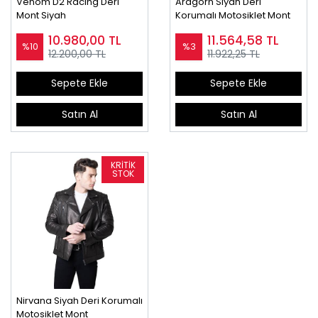
Venom D2 Racing Deri
Aragorn Siyah Deri
Mont Siyah
Korumalı Motosiklet Mont
10.980,00
TL
11.564,58
TL
%10
%3
12.200,00 TL
11.922,25 TL
Sepete Ekle
Sepete Ekle
Satın Al
Satın Al
Nirvana Siyah Deri Korumalı
Motosiklet Mont