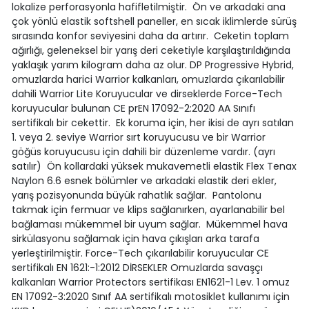
lokalize perforasyonla hafifletilmiştir. Ön ve arkadaki ana
çok yönlü elastik softshell paneller, en sıcak iklimlerde sürüş
sırasında konfor seviyesini daha da artırır. Ceketin toplam
ağırlığı, geleneksel bir yarış deri ceketiyle karşılaştırıldığında
yaklaşık yarım kilogram daha az olur. DP Progressive Hybrid,
omuzlarda harici Warrior kalkanları, omuzlarda çıkarılabilir
dahili Warrior Lite Koruyucular ve dirseklerde Force-Tech
koruyucular bulunan CE prEN 17092-2:2020 AA Sınıfı
sertifikalı bir cekettir. Ek koruma için, her ikisi de ayrı satılan
1. veya 2. seviye Warrior sırt koruyucusu ve bir Warrior
göğüs koruyucusu için dahili bir düzenleme vardır. (ayrı
satılır) Ön kollardaki yüksek mukavemetli elastik Flex Tenax
Naylon 6.6 esnek bölümler ve arkadaki elastik deri ekler,
yarış pozisyonunda büyük rahatlık sağlar. Pantolonu
takmak için fermuar ve klips sağlanırken, ayarlanabilir bel
bağlaması mükemmel bir uyum sağlar. Mükemmel hava
sirkülasyonu sağlamak için hava çıkışları arka tarafa
yerleştirilmiştir. Force-Tech çıkarılabilir koruyucular CE
sertifikalı EN 1621:-1:2012 DİRSEKLER Omuzlarda savaşçı
kalkanları Warrior Protectors sertifikası EN1621-1 Lev. 1 omuz
EN 17092-3:2020 Sınıf AA sertifikalı motosiklet kullanımı için