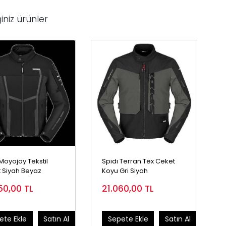
iniz ürünler
Moyojoy Tekstil
Spıdı Terran Tex Ceket
 Siyah Beyaz
Koyu Gri Siyah
50,00
TL
21.060,00
TL
ete Ekle
Satın Al
Sepete Ekle
Satın Al