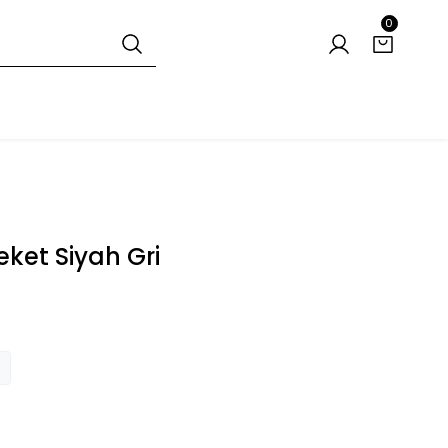
0
eket Siyah Gri