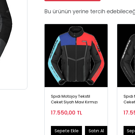
Bu ürünün yerine tercih edebileceğ
Spıdı Motojoy Tekstil
Spıdı 
Ceket Siyah Mavi Kırmızı
Ceket
17.550,00
TL
17.5
Sepete Ekle
Satın Al
Sep