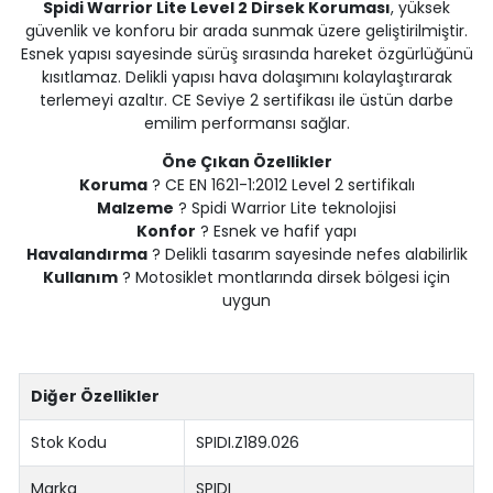
Spidi Warrior Lite Level 2 Dirsek Koruması
, yüksek
güvenlik ve konforu bir arada sunmak üzere geliştirilmiştir.
Esnek yapısı sayesinde sürüş sırasında hareket özgürlüğünü
kısıtlamaz. Delikli yapısı hava dolaşımını kolaylaştırarak
terlemeyi azaltır. CE Seviye 2 sertifikası ile üstün darbe
emilim performansı sağlar.
Öne Çıkan Özellikler
Koruma
? CE EN 1621-1:2012 Level 2 sertifikalı
Malzeme
? Spidi Warrior Lite teknolojisi
Konfor
? Esnek ve hafif yapı
Havalandırma
? Delikli tasarım sayesinde nefes alabilirlik
Kullanım
? Motosiklet montlarında dirsek bölgesi için
uygun
Diğer Özellikler
Stok Kodu
SPIDI.Z189.026
Marka
SPIDI