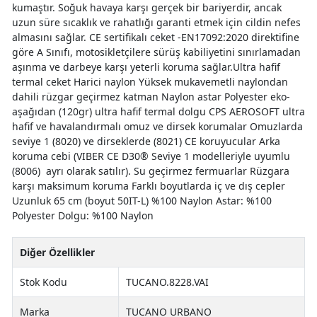
kumaştır. Soğuk havaya karşı gerçek bir bariyerdir, ancak
uzun süre sıcaklık ve rahatlığı garanti etmek için cildin nefes
almasını sağlar. CE sertifikalı ceket -EN17092:2020 direktifine
göre A Sınıfı, motosikletçilere sürüş kabiliyetini sınırlamadan
aşınma ve darbeye karşı yeterli koruma sağlar.Ultra hafif
termal ceket Harici naylon Yüksek mukavemetli naylondan
dahili rüzgar geçirmez katman Naylon astar Polyester eko-
aşağıdan (120gr) ultra hafif termal dolgu CPS AEROSOFT ultra
hafif ve havalandırmalı omuz ve dirsek korumalar Omuzlarda
seviye 1 (8020) ve dirseklerde (8021) CE koruyucular Arka
koruma cebi (VIBER CE D30® Seviye 1 modelleriyle uyumlu
(8006) ayrı olarak satılır). Su geçirmez fermuarlar Rüzgara
karşı maksimum koruma Farklı boyutlarda iç ve dış cepler
Uzunluk 65 cm (boyut 50IT-L) %100 Naylon Astar: %100
Polyester Dolgu: %100 Naylon
Diğer Özellikler
Stok Kodu
TUCANO.8228.VAI
Marka
TUCANO URBANO