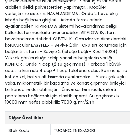
yüksek derecede ısı düzenleyicidir. . Sabit iç astar nefes
alabilen delikli polyesterden yapılmıştır. . Modüler
yerleştirme sistemi. HAVALANDIRMA . Önde 2 hava akışı
isteğe bağlı hava girişleri. . Arkada fermuarlarla
ayarlanabilen iki AIRFLOW Sistemi havalandırma deliği. .
Kollarda, fermuarlarla ayarlanabilen AIRFLOW System
havalandırma delikleri. GÜVENLİK . Omuzlar ve dirseklerdeki
koruyucular EASYFLEX - Seviye 2'dir. . CPS sırt koruması için
bağlantı sistemi - Seviye 2 (isteğe bağlı - Kod T8024). .
Yüksek görünürlüğe sahip yansıtıcı bölgelerin varlığı.
KONFOR . Önde 4 cep (2 su geçirmez) + arkada 1 büyük
cep. . İç kısımda 4 cep + 1 cep telefonu cebi. . Büzme ipi ile
kol, ön kol, bel ve alt kısımda ayarlamalar. . Yumuşak uçlu
yaka, mikrometrik bir kapatma ve kanat çırpmayı önleyici
bir kanca ile donatılmıştır. . Üniversal fermuarlı, ceketi
pantolona bağlamak için elastik aparat. Su geçirmezlik:
10000 mm Nefes alabilirlik: 7000 g/m²/24h
Diğer Özellikler
Stok Kodu
TUCANO.T8112M.SGS