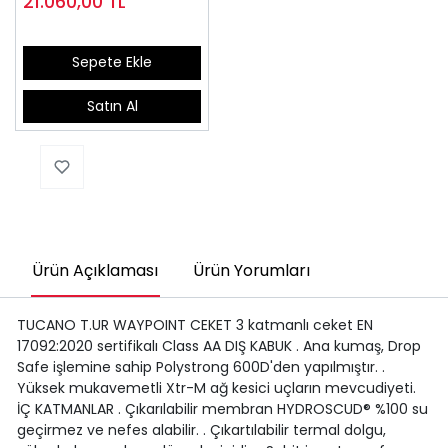
21.060,00
TL
Sepete Ekle
Satın Al
Ürün Açıklaması
Ürün Yorumları
TUCANO T.UR WAYPOINT CEKET 3 katmanlı ceket EN
17092:2020 sertifikalı Class AA DIŞ KABUK . Ana kumaş, Drop
Safe işlemine sahip Polystrong 600D'den yapılmıştır. .
Yüksek mukavemetli Xtr-M ağ kesici uçların mevcudiyeti.
İÇ KATMANLAR . Çıkarılabilir membran HYDROSCUD® %100 su
geçirmez ve nefes alabilir. . Çıkartılabilir termal dolgu,