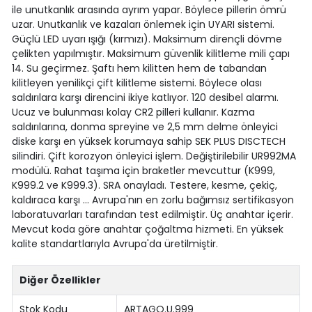
ile unutkanlık arasında ayrım yapar. Böylece pillerin ömrü
uzar. Unutkanlık ve kazaları önlemek için UYARI sistemi.
Güçlü LED uyarı ışığı (kırmızı). Maksimum dirençli dövme
çelikten yapılmıştır. Maksimum güvenlik kilitleme mili çapı
14. Su geçirmez. Şaftı hem kilitten hem de tabandan
kilitleyen yenilikçi çift kilitleme sistemi. Böylece olası
saldırılara karşı direncini ikiye katlıyor. 120 desibel alarmı.
Ucuz ve bulunması kolay CR2 pilleri kullanır. Kazma
saldırılarına, donma spreyine ve 2,5 mm delme önleyici
diske karşı en yüksek korumaya sahip SEK PLUS DISCTECH
silindiri. Çift korozyon önleyici işlem. Değiştirilebilir UR992MA
modülü. Rahat taşıma için braketler mevcuttur (K999,
K999.2 ve K999.3). SRA onayladı. Testere, kesme, çekiç,
kaldıraca karşı ... Avrupa'nın en zorlu bağımsız sertifikasyon
laboratuvarları tarafından test edilmiştir. Üç anahtar içerir.
Mevcut koda göre anahtar çoğaltma hizmeti. En yüksek
kalite standartlarıyla Avrupa'da üretilmiştir.
Diğer Özellikler
Stok Kodu
ARTAGO.U.999