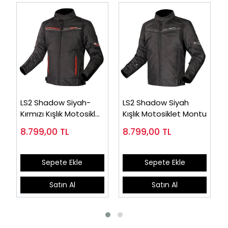
LS2 Shadow Siyah-
LS2 Shadow Siyah
Kırmızı Kışlık Motosiklet
Kışlık Motosiklet Montu
Montu
8.799,00
TL
8.799,00
TL
Sepete Ekle
Sepete Ekle
Satın Al
Satın Al