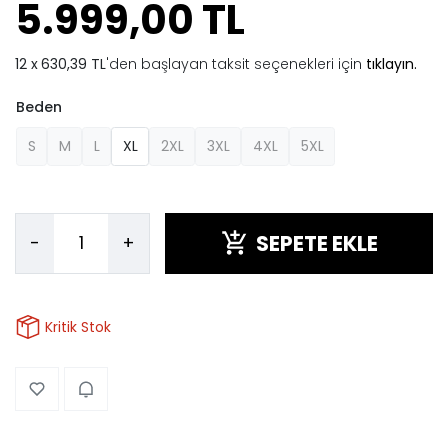
5.999,00 TL
630,39 TL
'den başlayan taksit seçenekleri için
tıklayın.
Beden
S
M
L
XL
2XL
3XL
4XL
5XL
SEPETE EKLE
-
+
Kritik Stok