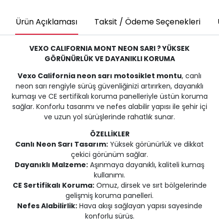
Ürün Açıklaması
Taksit / Ödeme Seçenekleri
VEXO CALIFORNIA MONT NEON SARI ? YÜKSEK
GÖRÜNÜRLÜK VE DAYANIKLI KORUMA
Vexo California neon sarı motosiklet montu
, canlı
neon sarı rengiyle sürüş güvenliğinizi artırırken, dayanıklı
kumaşı ve CE sertifikalı koruma panelleriyle üstün koruma
sağlar. Konforlu tasarımı ve nefes alabilir yapısı ile şehir içi
ve uzun yol sürüşlerinde rahatlık sunar.
ÖZELLİKLER
Canlı Neon Sarı Tasarım:
Yüksek görünürlük ve dikkat
çekici görünüm sağlar.
Dayanıklı Malzeme:
Aşınmaya dayanıklı, kaliteli kumaş
kullanımı.
CE Sertifikalı Koruma:
Omuz, dirsek ve sırt bölgelerinde
gelişmiş koruma panelleri.
Nefes Alabilirlik:
Hava akışı sağlayan yapısı sayesinde
konforlu sürüş.