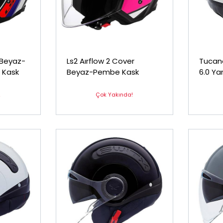
 Beyaz-
Ls2 Aırflow 2 Cover
Tucano
m Kask
Beyaz-Pembe Kask
6.0 Ya
Beyazı
!
Çok Yakında!