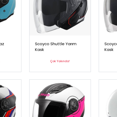
uaz
Scoyco Shuttle Yarım
Scoyc
Kask
Kask
!
Çok Yakında!