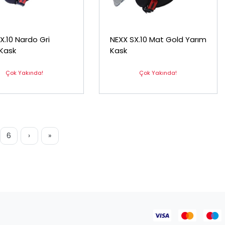
X.10 Nardo Gri
NEXX SX.10 Mat Gold Yarım
Kask
Kask
Çok Yakında!
Çok Yakında!
6
›
»