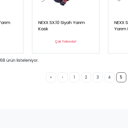
Yarım
NEXX SX.10 Siyah Yarım
NEXX S
Kask
Yarım 
!
Çok Yakında!
68
ürün listeleniyor.
«
‹
1
2
3
4
5