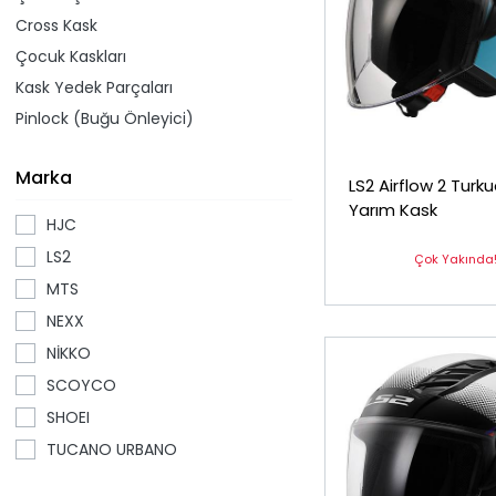
Cross Kask
Çocuk Kaskları
Kask Yedek Parçaları
Pinlock (Buğu Önleyici)
Marka
LS2 Airflow 2 Turk
Yarım Kask
HJC
LS2
Çok Yakında
MTS
NEXX
NİKKO
SCOYCO
SHOEI
TUCANO URBANO