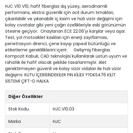
HJC V10 V10, hafif fiberglas dış yüzey, aerodinamik
performans, ekstra güvenlik için acil durum tırnakları,
çıkarılabilir ve yıkanabilir iç kısım ve hızlı vizör değişimi için
kolay cıvatalar gibi yeni çağın özellikleriyle eski görünümün
ötesine geçiyor. Onaylanan ECE 22.06'yı karşılar veya aşar.
Test, yol motosiklet kaskları için enerji zayıflaması,
penetrasyon direnci, çene kayışı yapısal bütünlüğü ve
etiketleme gerekliliklerini içerir. Gelişmiş Fiberglas
Kompozit Kabuk, CAD teknolojisi kullanılarak üstün uyum ve
rahatlık ile hafif olacak şekilde tasarlanmıştır. Alet
gerektirmeyen güvenli ve kolay vizör vidaları ile hızlı vizör
değişimi. KUTU İÇERİSİNDEKİLER PIN KİLİDİ ??DKS476 KİLİT
SİSTEMİ ÇİFT-D HALKA
Diğer Özellikler
Stok Kodu
HJC.V10.03
Marka
HJC