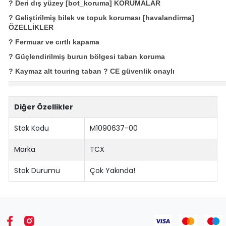
? Deri dış yüzey [bot_koruma] KORUMALAR
? Geliştirilmiş bilek ve topuk koruması [havalandirma]
ÖZELLİKLER
? Fermuar ve cırtlı kapama
? Güçlendirilmiş burun bölgesi taban koruma
? Kaymaz alt touring taban ? CE güvenlik onaylı
Diğer Özellikler
Stok Kodu
M1090637-00
Marka
TCX
Stok Durumu
Çok Yakında!