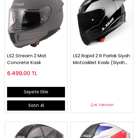
LS2 Stream 2 Mat
LS2 Rapid 2 R Parlak Siyah
Concrete Kask
Motosiklet Kaskı (Siyah
ve Şeffaf Vizör + Spoiler)
6.499,00
TL
Sepete Ekle
Çok Yakında!
Satın Al